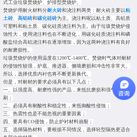
式工业垃圾焚烧炉、炉排型焚烧炉。
焚烧炉用耐火材料分
耐火砖
和浇注料两类：耐火砖主要以
粘
土砖
、
高铝砖
和
碳化硅砖
为主。浇注料呢以粘土质、高铝质
可塑料和粘土质、碳化硅质浇注料为主。由于垃圾焚烧炉侵
蚀性大，使用浇注料也在不断进化，用碳化硅质浇注料和磷
酸盐结合高铝浇注料在逐渐增加，因为这两种浇注料有良好
的耐磨损性。
垃圾焚烧炉的使用温度在1200℃-1400℃。焚烧时气体对耐材
的侵蚀性较强，炉底、推进器、侧墙磨损和冲击性非常大。
所以，选择优质内衬也将不断更新换代。
但是，对耐材的要求必须具有以下几点：
一、以强度高、耐磨性强的产品，来抵抗磨损和强气流的冲
刷；
二、必须具有耐酸性和稳定性，来抵御酸性侵蚀；
三、热震性也是不能忽视的重要因素；
四、要具有CO侵蚀，防止炉衬材料崩裂；
五、选择隔热材料，要根据不同情况，选择轻型隔热更适合