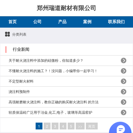
郑州瑞道耐材有限公司
首页
公司
产品
案例
联系我们
分类列表
行业新闻
关于耐火浇注料中添加的硅微粉，你知道多少？
不懂耐火浇注料的施工？！没问题，小编带你一起学习！
不定型耐火材料
浇注料预制件
高强耐磨耐火浇注料，教你正确的购买耐火浇注料 的方法
轻质保温砖广泛用于冶金,化工,电子，玻璃等高温窑炉
1
2
3
4
5
>>
尾页