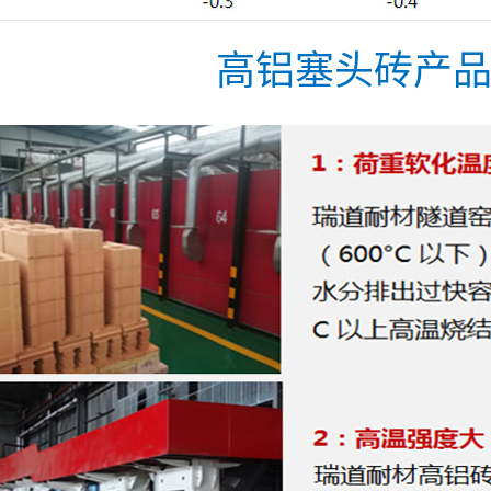
砖产
高铝塞头