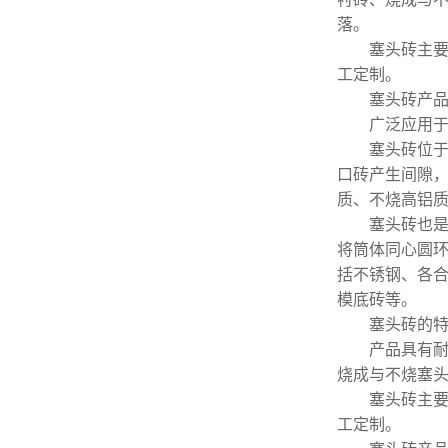
落。
塞头砖主要用
工定制。
塞头砖产
广泛应用于各
塞头砖位于塞
口砖产生间隙
质、不烧高铝
塞头砖也是属
将筒体同心圆环
括不锈钢、各合
模底砖等。
塞头砖的
产品具有耐火
烧成与不烧塞头
塞头砖主要用
工定制。