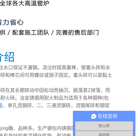
介绍
住水口保证不漏钢。浇注时提高塞棒，使塞头砖和水
头砖和棒芯间可用螺纹或销子固定。塞头砖可以是黏土
砖在其长期转动中因松动而抽沉、脱落甚Z掉落，而
耐火砖。冶金铸钢用耐火制品为适用于各种钢种(包
砖
、单孔流钢砖、二、三通流钢砖，流钢尾砖和钢锭
在线咨询
耐火砖
ng确、品种多。生产钢包内铸钢的钢包衬砖、弧形
品具有良好的高温理化性能，耐冲刷、不变形、不剥
高铝砖