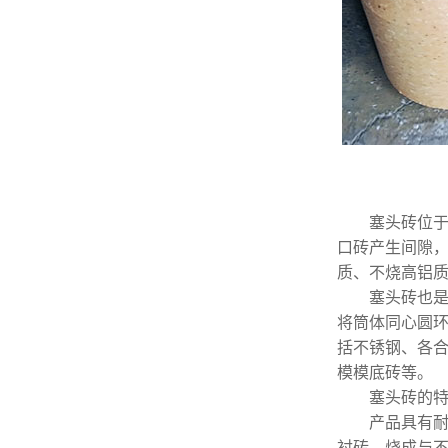
塞头砖位于塞
口砖产生间隙
质、不烧高铝
塞头砖也是
将筒体同心圆环
括不锈钢、各合
模模底砖等。
塞头砖的
产品具有耐火
衬砖、烧成与不