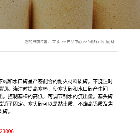
您的当前位置：
首 页
>>
产品中心
>>
钢铁行业用耐材
下端和水口砖呈严密配合的耐火材料质砖。不浇注时
漏钢。浇注时提高塞棒，使塞头砖和水口砖产生间
出。控制塞棒的高低，可调节钢水的流出量。塞头砖
或销子固定。塞头砖可以是黏土质、不烧高铝质及焦
质砖。
3006