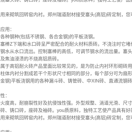
来砌筑回转窑内衬。郑州瑞道耐材接受塞头(高铝)砖定制，您
品应用：
种钢种(包括不锈钢、各合金钢)的平板浇钢。
棒Z下端和水口砖呈严密配合的耐火材料质砖。不浇注时它堵
，钢水从水口流出。控制塞棒的高低，可调节钢水的流出量。塞
质及焦油浸渍的不烧高铝质砖。
于高铝耐火砖产品里面比较常见的，是为防止内衬环形砌砖用
柱体内衬分割成若干个形状尺寸相同的部分，每个部分可为扇形
金钢)平板浇钢用的各种漏斗砖、铸管砖、中XIN砖、直通流钢
特性：
度高，耐崩裂性好及抗侵蚀性强。外型规整、淌道光滑、尺寸ji
砖、铸口砖，座砖及袖砖。you质原料，独特工艺使产品具有
来砌筑回转窑内衬。郑州瑞道耐材接受塞头(高铝)砖定制，您