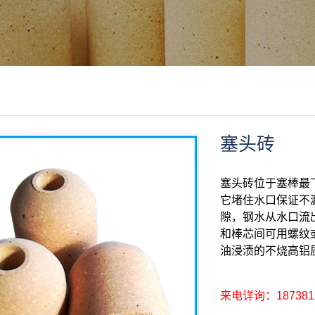
浇注料
料预制件
火骨料
业用耐材
业用耐材
业用耐材
塞头砖
业用耐材
塞头砖位于塞棒最
业用耐材
它堵住水口保证不
业用耐材
隙，钢水从水口流
和棒芯间可用螺纹
油浸渍的不烧高铝
来电详询：1873812