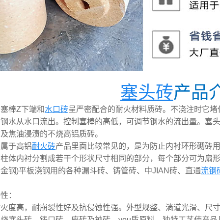
塞头砖
产品
棒Z下端和
水口砖
呈严密配合的耐火材料质砖。不浇注时它堵
，钢水从水口流出。控制塞棒的高低，可调节钢水的流出量。塞
质及焦油浸渍的不烧高铝质砖。
属于高铝
耐火砖
产品里面比较常见的，是为防止内衬环形砌砖用
柱体内衬分割成若干个形状尺寸相同的部分，每个部分可为扇形
金钢)平板浇钢用的各种漏斗砖、铸管砖、中JIAN砖、直通
流钢
特性：
度高，耐崩裂性好及抗侵蚀性强。外型规整、淌道光滑、尺寸ji
烧塞头砖、铸口砖，座砖及袖砖。you质原料，独特工艺使产