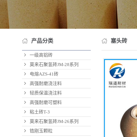
耐火
浇注
耐
钢铁行
产品分类
塞头砖
水泥行
一级高铝砖
铸造行
莫来石聚氢砖JM-28系列
玻璃行
电熔AZS-41砖
化工行
高强耐磨浇注料
轻质保温浇注料
电力行
高强耐磨可塑料
粘土砖T-3
莫来石聚氢砖JM-26系列
锆刚玉颗粒