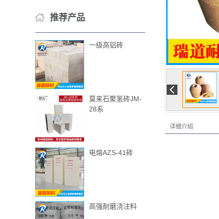
推荐产品
一级高铝砖
莫来石聚氢砖JM-
28系
详细介绍
电熔AZS-41砖
高强耐磨浇注料