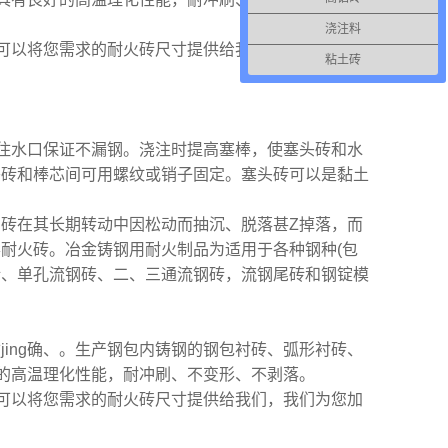
浇注料
可以将您需求的耐火砖尺寸提供给我们，我们为您加
粘土砖
住水口保证不漏钢。浇注时提高塞棒，使塞头砖和水
头砖和棒芯间可用螺纹或销子固定。塞头砖可以是黏土
砖在其长期转动中因松动而抽沉、脱落甚Z掉落，而
耐火砖。冶金铸钢用耐火制品为适用于各种钢种(包
砖、单孔流钢砖、二、三通流钢砖，流钢尾砖和钢锭模
ng确、。生产钢包内铸钢的钢包衬砖、弧形衬砖、
好的高温理化性能，耐冲刷、不变形、不剥落。
可以将您需求的耐火砖尺寸提供给我们，我们为您加